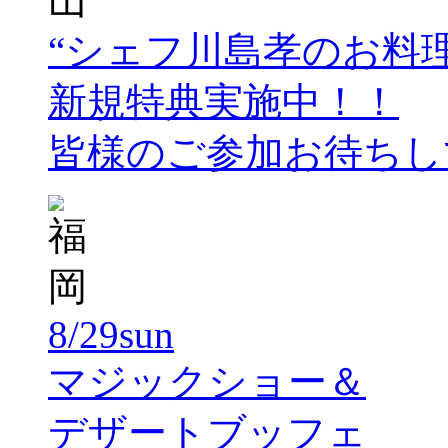
“シェフ川島孝のお料理
新規特典実施中！！
皆様のご参加お待ちし
8/29sun
マジックショー＆
デザートブッフェ